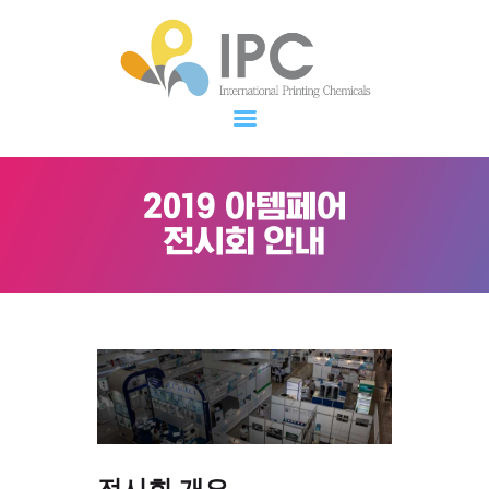
IPC
Printing & Coating? We go everywhere!
회사소개
제품소개
2019 아템페어
IPC소식
전시회 안내
고객지원
English