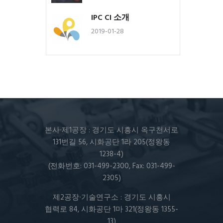
IPC CI 소개
2019-01-28
본사∙제1공장 : 경기도 시흥시 옥구천서로
131번길 56, 시화공단 1라 205(정왕동
1238-4)
(전화번호: 031-499-2300, Fax: 031-499-
2305)
제2공장∙기술연구소 : 경기도 시흥시
협력로 84, 시화공단 1마 321(정왕동 1355-
13)